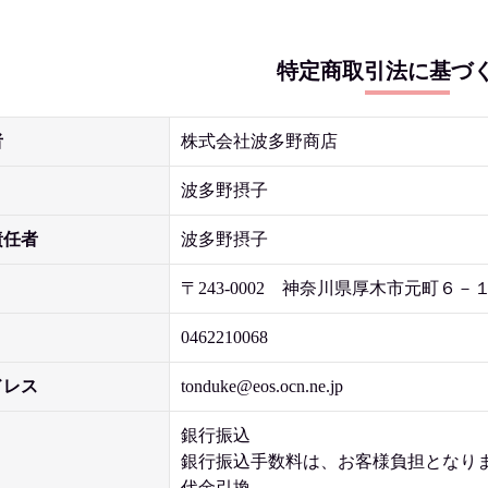
特定商取引法に基づ
者
株式会社波多野商店
波多野摂子
責任者
波多野摂子
〒243-0002 神奈川県厚木市元町６－
0462210068
ドレス
tonduke@eos.ocn.ne.jp
銀行振込
銀行振込手数料は、お客様負担となり
代金引換